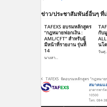
ข่าว/ประชาสัมพันธ์อื่นๆ ที่เ
TAFEXS อบรมหลักสูตร
TAF
“กฎหมายฟอกเงิน :
กับม
AML/CFT” สำหรับผู้
ALL 
มีหน้าที่รายงาน รุ่นที่
นโ
14
วันศุ
นางสา…
TAFEXS จัดอบรมหลักสูตร “กฎหมายฟอ
previous
สมาคมแลก
post:
อาคารพาร์ค 
10500
โทร. 084-38