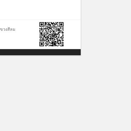
แขวงสีลม