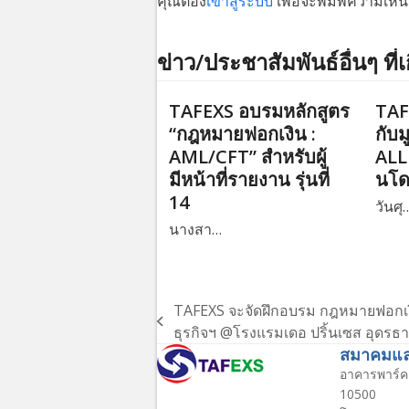
คุณต้อง
เข้าสู่ระบบ
เพื่อจะพิมพ์ความเห็น
ข่าว/ประชาสัมพันธ์อื่นๆ ที่เ
TAFEXS อบรมหลักสูตร
TAF
“กฎหมายฟอกเงิน :
กับม
AML/CFT” สำหรับผู้
ALL 
มีหน้าที่รายงาน รุ่นที่
นโ
14
วันศุ
นางสา…
TAFEXS จะจัดฝึกอบรม กฎหมายฟอกเงิน
previous
ธุรกิจฯ @โรงแรมเดอ ปริ้นเซส อุดรธาน
post:
สมาคมแลก
อาคารพาร์ค 
10500