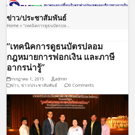
Open
Close
Skip
to
mobile
mobile
ข่าว/ประชาสัมพันธ์
content
menu
menu
Home
»
“เทคนิคการดูธนบัตรปล…
“เทคนิคการดูธนบัตรปลอม
กฎหมายการฟอกเงิน และภาษี
อากรน่ารู้”
กรกฎาคม 1, 2015
admin
ข่าว
,
ข่าว/ประชาสัมพันธ์
0 Comments