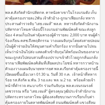
พล.ต.สังกัดสำนักปลัดกห. คาหนังคาเขาในโรงแรมดัง เก็บ
ค่าคุ้มครองรายละ2พัน เจ้าตัวอ้าง-ถูกมาเฟียแกล้ง ทหาร
ประสานตำรวจจับ “เสธ.เจมส์” พล.ต. ทหารสังกัดสำนักงาน
ปลัดฯกลาโหมคาล็อบบี้โรงแรมย่านพัฒน์พงศ์ ขณะส่งลูก
น้อง 4 คนเก็บเงินค่าคุ้มครองผู้ค้ารายละ 2,000 บาท จนผู้ค้า
ร้องเรียน คสช.ถึงพฤติกรรม วางแผนจับกุมโดยส่งสายปลอม
เป็นผู้ค้าจ่ายเงินให้สมุนตามคำเรียกร้อง จากนั้นตามไปจน
เห็นว่านำเงินไปส่ง แสดงตัวเข้าจับกุมได้พร้อมเงินของกลาง
ขณะถูกส่งไปสอบสวนที่กองปราบฯเจ้าตัวโวยถูกกลั่นแกล้ง
จากมาเฟียพัฒน์พงศ์เดิมที่เสียผลประโยชน์ ทหารกวาดบ้าน
ตัวเองวางแผนจับนายทหารยศ พล.ต.เรียกค่าคุ้มครองรายนี้
เปิดเผยขึ้นเมื่อเวลา 01.30 น. วันที่ 30 ก.ค. เจ้าหน้าที่ทหาร
ร้อย รส.สังกัด ม.พัน. 3 รอ.และ พล. ม.2 รอ. พร้อมด้วยเจ้า
หน้าที่ตำรวจ สน.บางรัก ร่วมกันจับกุม พล.ต.เจนรณรงค์
เดชวรรณ หรือ “เสธ.เจมส์” ผู้ทรงคุณวุฒิประจำสำนักงาน
ปลัดกระทรวงกลาโหม ผู้ต้องสงสัยขบวนการเรียกเก็บค่า
คุ้มครองภายในตลาดพัฒน์พงศ์ ถนนพัฒน์พงศ์ แขวงสีลม