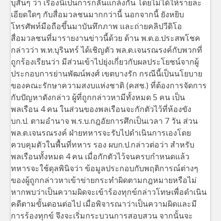
บุสั้นๆ ว่า เรื่องนี้เป็นการกลั่นแกล้งกัน โดยไม่ได้ให้รายละ
เอียดใดๆ กับสื่อมวลชนมากกว่านี้ นอกจากนี้ ยังหยิบ
โทรศัพท์มือถือขึ้นมาบันทึกภาพ และถ่ายคลิปวีดิโอ
สื่อมวลชนที่มารายงานข่าวนี้ด้วย ด้าน พ.ต.อ.ประสพโชค
กล่าวว่า พ.ท.บุรินทร์ ได้เชิญตัว พล.ต.เจนรณรงค์กับพวกที่
ถูกร้องเรียนว่า มีส่วนเข้าไปยุ่งเกี่ยวกับผลประโยชน์จากผู้
ประกอบการย่านพัฒน์พงศ์ เขตบางรัก กรณีนี้เป็นนโยบาย
ของคณะรักษาความสงบแห่งชาติ (คสช.) ที่ต้องการจัดการ
กับปัญหาดังกล่าว ผู้ที่ถูกกล่าวหามีทั้งหมด 5 คน เป็น
พลเรือน 4 คน ในส่วนของพลเรือนจะกักตัวไว้ที่ห้องขัง
บก.ป. ตามอำนาจ พ.ร.บ.กฎอัยการศึกเป็นเวลา 7 วัน ส่วน
พล.ต.เจนรณรงค์ ฝ่ายทหารจะรับไปดำเนินการเองโดย
ควบคุมตัวในพื้นที่ทหาร รอง ผบก.ป.กล่าวต่อว่า สำหรับ
พลเรือนทั้งหมด 4 คน เมื่อกักตัวไว้จนครบกำหนดแล้ว
ทหารจะใช้ดุลพินิจว่า ข้อมูลประกอบกับพฤติการณ์ต่างๆ
ของผู้ถูกกล่าวหาเข้าข่ายกระทำผิดตามกฎหมายหรือไม่
หากพบว่าเป็นความผิดจะเข้าร้องทุกข์กล่าวโทษเพื่อดำเนิน
คดีตามขั้นตอนต่อไป เมื่อพิจารณาว่าเป็นความผิดและมี
การร้องทุกข์ จึงจะเริ่มกระบวนการสอบสวน จากนั้นจะ