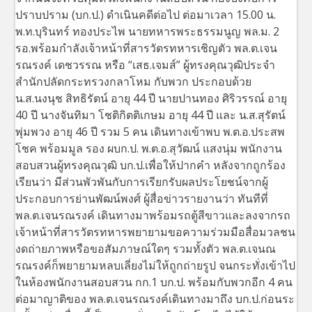
ปราบปราม (บก.ป.) ดำเนินคดีต่อไป ต่อมาเวลา 15.00 น.
พ.ท.บุรินทร์ ทองประไพ นายทหารพระธรรมนูญ พล.ม. 2
รอ.พร้อมกำลังเจ้าหน้าที่สารวัตรทหารเชิญตัว พล.ต.เจน
รณรงค์ เดชวรรณ หรือ “เสธ.เจมส์” ผู้ทรงคุณวุฒิประจำ
สำนักปลัดกระทรวงกลาโหม กับพวก ประกอบด้วย
น.ส.นงนุช สิทธิรัตน์ อายุ 44 ปี นายปานทอง ศิริวรรณ์ อายุ
40 ปี นางจันทิมา โชติกิตติเกษม อายุ 44 ปี และ น.ส.สุรัตน์
พุ่มพวง อายุ 46 ปี รวม 5 คน เดินทางเข้าพบ พ.ต.อ.ประสพ
โชค พร้อมมูล รอง ผบก.ป. พ.ต.อ.สุวัฒน์ แสงนุ่ม พนักงาน
สอบสวนผู้ทรงคุณวุฒิ บก.ป.เพื่อให้ปากคำ หลังจากถูกร้อง
เรียนว่า มีส่วนพัวพันกับการเรียกรับผลประโยชน์จากผู้
ประกอบการย่านพัฒน์พงศ์ ผู้สื่อข่าวรายงานว่า ทันทีที่
พล.ต.เจนรณรงค์ เดินทางมาพร้อมรถตู้สีขาวและลงจากรถ
เจ้าหน้าที่สารวัตรทหารพยายามขอความร่วมมือสื่อมวลชน
งดถ่ายภาพหรือขอสัมภาษณ์ใดๆ รวมทั้งตัว พล.ต.เจนณ
รณรงค์ก็พยายามหลบเลี่ยงไม่ให้ถูกถ่ายรูป จนกระทั่งเข้าไป
ในห้องพนักงานสอบสวน กก.1 บก.ป. พร้อมกับพวกอีก 4 คน
ต่อมาญาติของ พล.ต.เจนรณรงค์เดินทางมาถึง บก.ป.ก่อนระ