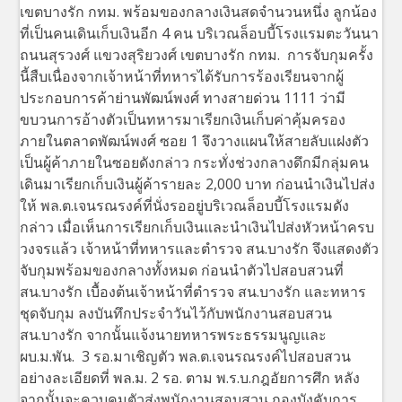
เขตบางรัก กทม. พร้อมของกลางเงินสดจำนวนหนึ่ง ลูกน้อง
ที่เป็นคนเดินเก็บเงินอีก 4 คน บริเวณล็อบบี้โรงแรมตะวันนา
ถนนสุรวงศ์ แขวงสุริยวงศ์ เขตบางรัก กทม. การจับกุมครั้ง
นี้สืบเนื่องจากเจ้าหน้าที่ทหารได้รับการร้องเรียนจากผู้
ประกอบการค้าย่านพัฒน์พงศ์ ทางสายด่วน 1111 ว่ามี
ขบวนการอ้างตัวเป็นทหารมาเรียกเงินเก็บค่าคุ้มครอง
ภายในตลาดพัฒน์พงศ์ ซอย 1 จึงวางแผนให้สายลับแฝงตัว
เป็นผู้ค้าภายในซอยดังกล่าว กระทั่งช่วงกลางดึกมีกลุ่มคน
เดินมาเรียกเก็บเงินผู้ค้ารายละ 2,000 บาท ก่อนนำเงินไปส่ง
ให้ พล.ต.เจนรณรงค์ที่นั่งรออยู่บริเวณล็อบบี้โรงแรมดัง
กล่าว เมื่อเห็นการเรียกเก็บเงินและนำเงินไปส่งหัวหน้าครบ
วงจรแล้ว เจ้าหน้าที่ทหารและตำรวจ สน.บางรัก จึงแสดงตัว
จับกุมพร้อมของกลางทั้งหมด ก่อนนำตัวไปสอบสวนที่
สน.บางรัก เบื้องต้นเจ้าหน้าที่ตำรวจ สน.บางรัก และทหาร
ชุดจับกุม ลงบันทึกประจำวันไว้กับพนักงานสอบสวน
สน.บางรัก จากนั้นแจ้งนายทหารพระธรรมนูญและ
ผบ.ม.พัน. 3 รอ.มาเชิญตัว พล.ต.เจนรณรงค์ไปสอบสวน
อย่างละเอียดที่ พล.ม. 2 รอ. ตาม พ.ร.บ.กฎอัยการศึก หลัง
จากนั้นจะควบคุมตัวส่งพนักงานสอบสวน กองบังคับการ