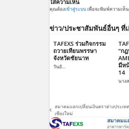
ใส่ความเห็น
คุณต้อง
เข้าสู่ระบบ
เพื่อจะพิมพ์ความเห็น
ข่าว/ประชาสัมพันธ์อื่นๆ ที่เ
TAFEXS ร่วมกิจกรรม
TAF
ถวายเทียนพรรษา
“กฎ
จังหวัดชัยนาท
AML
มีหน
วันอั…
14
นาง
สมาคมแลกเปลี่ยนเงินตราต่างประเทศฯเ
previous
เชียงใหม่
post:
สมาคมแลก
อาคารพาร์ค 