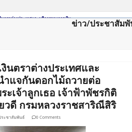
ข่าว/ประชาสัมพั
ดาวน์โหลด
กฏหมาย/ระเบียบ
Member Login
Join Us
ติดต่อสม
เงินตราต่างประเทศและ
นำแจกันดอกไม้ถวายต่อ
ะเจ้าลูกเธอ เจ้าฟ้าพัชรกิติ
วดี กรมหลวงราชสาริณีสิริ
ประชาสัมพันธ์
0 Comments