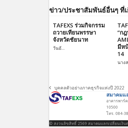
ข่าว/ประชาสัมพันธ์อื่นๆ ที่เ
TAFEXS ร่วมกิจกรรม
TAF
ถวายเทียนพรรษา
“กฎ
จังหวัดชัยนาท
AML
มีหน
วันอั…
14
นาง
บุคคลตัวอย่างภาคธุรกิจแห่งปี 2022
previous
สมาคมแลก
post:
อาคารพาร์ค 
10500
โทร. 084-38
© สงวนลิขสิทธิ์ 2569 สมาคมแลกเปลี่ยนเงิ