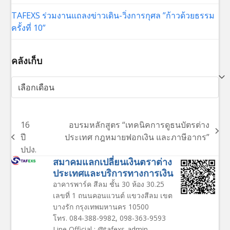
TAFEXS ร่วมงานแถลงข่าวเดิน-วิ่งการกุศล ”ก้าวด้วยธรรม
ครั้งที่ 10”
คลังเก็บ
คลัง
เก็บ
16
อบรมหลักสูตร “เทคนิคการดูธนบัตรต่าง
next
ปี
ประเทศ กฎหมายฟอกเงิน และภาษีอากร”
previous
post:
ปปง.
post:
สมาคมแลกเปลี่ยนเงินตราต่าง
ประเทศและบริการทางการเงิน
อาคารพาร์ค สีลม ชั้น 30 ห้อง 30.25
เลขที่ 1 ถนนคอนแวนต์ แขวงสีลม เขต
บางรัก กรุงเทพมหานคร 10500
โทร. 084-388-9982, 098-363-9593
Line Official : @tafexs-admin