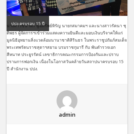
ปปง.ครบรอบ 15 ปี
นางสาวชนาพร พูนทรัพย์หิรัญ นายกสมาคมฯ และนางสาวรัตนา ชุ
ติพธร ผู้จัดการฯเข้าร่วมแสดงความยินดีและมอบเงินบริจาคให้แก่
มูลนิธิอุทยานสิ่งแวดล้อมนานาชาติสิรินธร ในพระราชูปถัมภ์สมเด็จ
พระเทพรัตนราชสุดาฯสยาม บรมราชกุมารี กับ พันตำรวจเอก
สีหนาท ประยูรรัตน์ เลขาธิการคณะกรรมการป้องกันและปราบ
ปรามการฟอกเงิน เนื่องในโอกาสวันคล้ายวันสถาปนาครบรอบ 15
ปี สำนักงาน ปปง.
admin