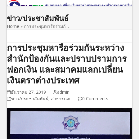
Open
Close
Skip
to
mobile
mobile
ข่าว/ประชาสัมพันธ์
content
menu
menu
Home
»
การประชุมหารือร่วมกั…
การประชุมหารือร่วมกันระหว่าง
สำนักป้องกันและปราบปรามการ
ฟอกเงิน และสมาคมแลกเปลี่ยน
เงินตราต่างประเทศ
ธันวาคม 27, 2019
admin
ข่าว/ประชาสัมพันธ์
,
สาธารณะ
0 Comments