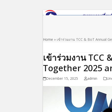
Skip
to
content
Home
About Us
News/PR
Download
Regula
Home
»
เข้าร่วมงาน TCC & BoT Annual Ge
เข้าร่วมงาน TCC 
Together 2025 a
December 15, 2025
admin
Un