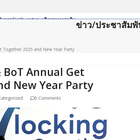
ข่าว/ประชาสัมพั
tions
Member Login
Join Us
Contact Us
t Together 2025 and New Year Party
& BoT Annual Get
nd New Year Party
categorized
0 Comments