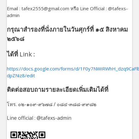
Email : tafex2555@gmail.com หรือ Line Official : @tafexs-
admin
กรุณาสำรองที่นั่งภายในวันศุกร์ที่ ๑๕ สิงหาคม
๒๕๖๘
ได้ที่
Link :
https://docs.google.com/forms/d/1F0y7NWiRWhH_dzq9CaFl
dpZNiz8/edit
ติดต่อสอบถามรายละเอียดเพิ่มเติมได้ที่
โทร. ๐๒-๑๐๙-๙๖๗๘ / ๐๘๔-๓๘๘-๙๙๘๒
Line official : @tafexs-admin