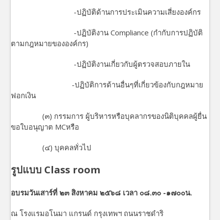
-ปฏิบัติด้านการประเมินความเสี่ยงองค์กร
-ปฏิบัติงาน Compliance (กำกับการปฏิบัติ
ตามกฎหมายขององค์กร)
-ปฏิบัติงานเกี่ยวกับผู้ตรวจสอบภายใน
-ปฏิบัติการด้านอื่นๆที่เกี่ยวข้องกับกฎหมาย
ฟอกเงิน
(๓) กรรมการ ผู้บริหารหรือบุคลากรของนิติบุคคลผู้ยื่น
ขอใบอนุญาต MCหรือ
(๔) บุคคลทั่วไป
รูปแบบ
Class room
อบรมวันเสาร์ที่ ๒๓ สิงหาคม ๒๕๖๘ เวลา ๐๘.๓๐ -๑๗๐๐น.
ณ โรงแรมอโนมา แกรนด์ กรุงเทพฯ ถนนราชดำริ