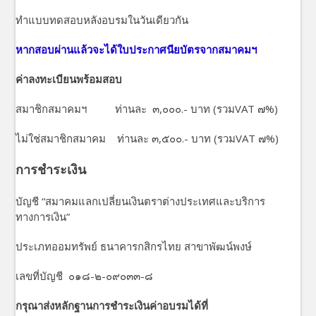
ทำแบบทดสอบหลังอบรมในวันเดียวกัน
หากสอบผ่านแล้วจะได้ใบประกาศนียบัตรจากสมาคมฯ
ค่าลงทะเบียนพร้อมสอบ
สมาชิกสมาคมฯ ท่านละ ๓,๐๐๐.- บาท (รวมVAT ๗%)
ไม่ใช่สมาชิกสมาคม ท่านละ ๓,๕๐๐.- บาท (รวมVAT ๗%)
การชำระเงิน
บัญชี “สมาคมแลกเปลี่ยนเงินตราต่างประเทศและบริการ
ทางการเงิน”
ประเภทออมทรัพย์ ธนาคารกสิกรไทย สาขาพัฒน์พงษ์
เลขที่บัญชี ๐๑๘-๒-๐๙๐๓๓-๘
กรุณาส่งหลักฐานการชำระเงินค่าอบรมได้ที่