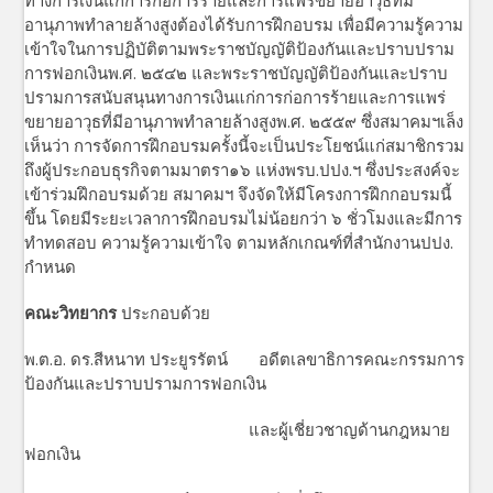
อานุภาพทำลายล้างสูงต้องได้รับการฝึกอบรม เพื่อมีความรู้ความ
เข้าใจในการปฏิบัติตามพระราชบัญญัติป้องกันและปราบปราม
การฟอกเงินพ.ศ. ๒๕๔๒ และพระราชบัญญัติป้องกันและปราบ
ปรามการสนับสนุนทางการเงินแก่การก่อการร้ายและการแพร่
ขยายอาวุธที่มีอานุภาพทำลายล้างสูงพ.ศ. ๒๕๕๙ ซึ่งสมาคมฯเล็ง
เห็นว่า การจัดการฝึกอบรมครั้งนี้จะเป็นประโยชน์แก่สมาชิกรวม
ถึงผู้ประกอบธุรกิจตามมาตรา๑๖ แห่งพรบ.ปปง.ฯ ซึ่งประสงค์จะ
เข้าร่วมฝึกอบรมด้วย สมาคมฯ จึงจัดให้มีโครงการฝึกกอบรมนี้
ขึ้น โดยมีระยะเวลาการฝึกอบรมไม่น้อยกว่า ๖ ชั่วโมงและมีการ
ทำทดสอบ ความรู้ความเข้าใจ ตามหลักเกณฑ์ที่สำนักงานปปง.
กำหนด
คณะวิทยากร
ประกอบด้วย
พ.ต.อ. ดร.สีหนาท ประยูรรัตน์ อดีตเลขาธิการคณะกรรมการ
ป้องกันและปราบปรามการฟอกเงิน
และผู้เชี่ยวชาญด้านกฎหมาย
ฟอกเงิน