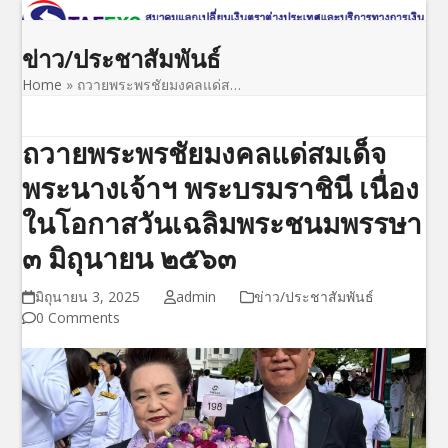
Open
Close
Skip
to
mobile
mobile
ข่าว/ประชาสัมพันธ์
content
menu
menu
Home
»
ถวายพระพรชัยมงคลแด่ส…
ถวายพระพรชัยมงคลแด่สมเด็จ
พระนางเจ้าฯ พระบรมราชินี เนื่อง
ในโอกาสวันเฉลิมพระชนมพรรษา
๓ มิถุนายน ๒๕๖๓
มิถุนายน 3, 2025
admin
ข่าว/ประชาสัมพันธ์
0 Comments