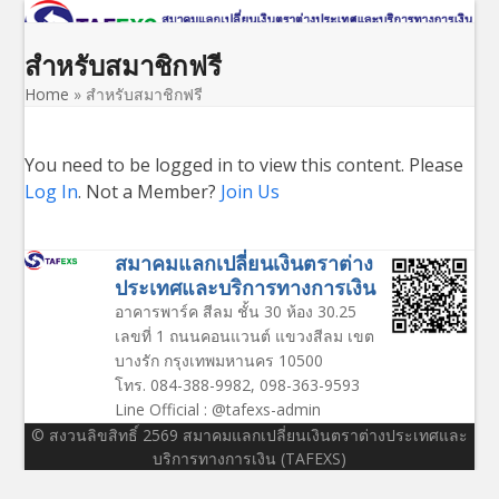
Open
Close
Skip
to
mobile
mobile
สำหรับสมาชิกฟรี
content
menu
menu
Home
»
สำหรับสมาชิกฟรี
You need to be logged in to view this content. Please
Log In
. Not a Member?
Join Us
สมาคมแลกเปลี่ยนเงินตราต่าง
ประเทศและบริการทางการเงิน
อาคารพาร์ค สีลม ชั้น 30 ห้อง 30.25
เลขที่ 1 ถนนคอนแวนต์ แขวงสีลม เขต
บางรัก กรุงเทพมหานคร 10500
โทร. 084-388-9982, 098-363-9593
Line Official : @tafexs-admin
© สงวนลิขสิทธิ์ 2569 สมาคมแลกเปลี่ยนเงินตราต่างประเทศและ
บริการทางการเงิน (TAFEXS)